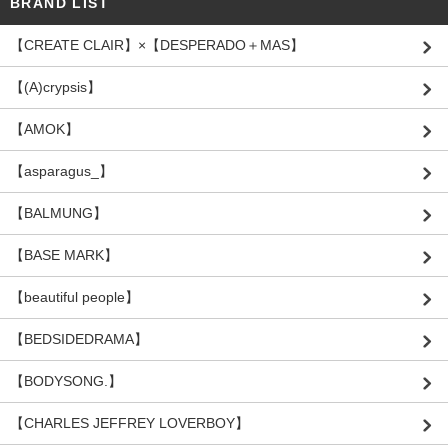
BRAND LIST
【CREATE CLAIR】×【DESPERADO＋MAS】
【(A)crypsis】
【AMOK】
【asparagus_】
【BALMUNG】
【BASE MARK】
【beautiful people】
【BEDSIDEDRAMA】
【BODYSONG.】
【CHARLES JEFFREY LOVERBOY】