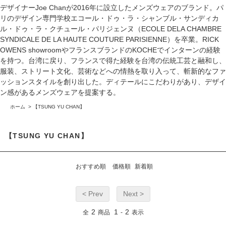
デザイナーJoe Chanが2016年に設立したメンズウェアのブランド。パ
リのデザイン専門学校エコール・ドゥ・ラ・シャンブル・サンディカ
ル・ドゥ・ラ・クチュール・パリジェンヌ（ECOLE DELA CHAMBRE
SYNDICALE DE LA HAUTE COUTURE PARISIENNE）を卒業。RICK
OWENS showroomやフランスブランドのKOCHEでインターンの経験
を持つ。台湾に戻り、フランスで得た経験を台湾の伝統工芸と融和し、
服装、ストリート文化、芸術などへの情熱を取り入って、斬新的なファ
ッションスタイルを創り出した。ディテールにこだわりがあり、デザイ
ン感があるメンズウェアを提案する。
ホーム
>
【TSUNG YU CHAN】
【TSUNG YU CHAN】
おすすめ順
価格順
新着順
< Prev
Next >
2
1
2
全
商品
-
表示