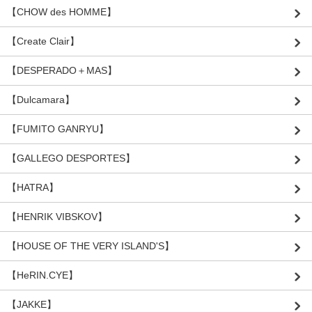
【CHOW des HOMME】
【Create Clair】
【DESPERADO＋MAS】
【Dulcamara】
【FUMITO GANRYU】
【GALLEGO DESPORTES】
【HATRA】
【HENRIK VIBSKOV】
【HOUSE OF THE VERY ISLAND'S】
【HeRIN.CYE】
【JAKKE】