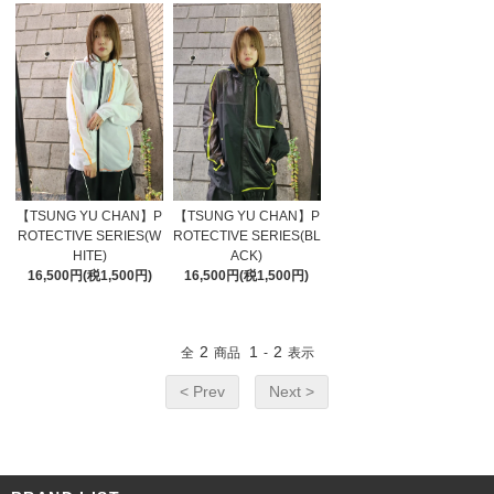
【TSUNG YU CHAN】P
【TSUNG YU CHAN】P
ROTECTIVE SERIES(W
ROTECTIVE SERIES(BL
HITE)
ACK)
16,500円(税1,500円)
16,500円(税1,500円)
2
1
2
全
商品
-
表示
< Prev
Next >