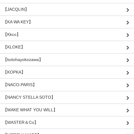
【JACQLIN】
【KA WA KEY】
【Kkco】
【KLOKE】
【kotohayokozawa】
【KOPKA】
【NACO-PARIS】
【NANCY STELLA SOTO】
【MAKE WHAT YOU WILL】
【MASTER＆Co】