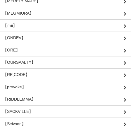
【MERELY MADE】
【MEGMIURA】
【ｍii】
【ONDEV】
【ORE】
【OURSAALTY】
【RE;CODE】
【provoke】
【RIDDLEMMA】
【SACKVILLE】
【Seivson】