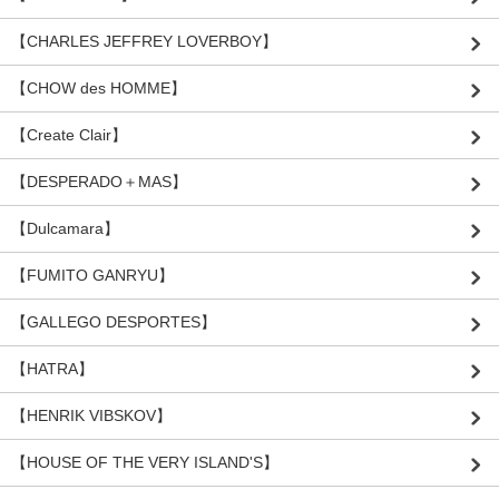
【CHARLES JEFFREY LOVERBOY】
【CHOW des HOMME】
【Create Clair】
【DESPERADO＋MAS】
【Dulcamara】
【FUMITO GANRYU】
【GALLEGO DESPORTES】
【HATRA】
【HENRIK VIBSKOV】
【HOUSE OF THE VERY ISLAND'S】