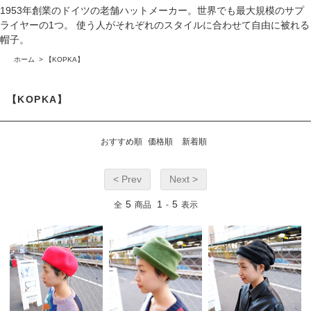
1953年創業のドイツの老舗ハットメーカー。世界でも最大規模のサプ
ライヤーの1つ。 使う人がそれぞれのスタイルに合わせて自由に被れる
帽子。
ホーム
>
【KOPKA】
【KOPKA】
おすすめ順
価格順
新着順
< Prev
Next >
5
1
5
全
商品
-
表示