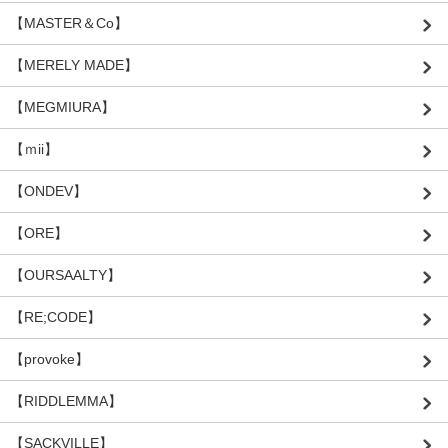
【MASTER＆Co】
【MERELY MADE】
【MEGMIURA】
【ｍii】
【ONDEV】
【ORE】
【OURSAALTY】
【RE;CODE】
【provoke】
【RIDDLEMMA】
【SACKVILLE】