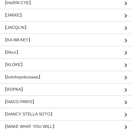
【HeRIN.CYE】
【JAKKE】
【JACQLIN】
【KA WA KEY】
【Kkco】
【KLOKE】
【kotohayokozawa】
【KOPKA】
【NACO-PARIS】
【NANCY STELLA SOTO】
【MAKE WHAT YOU WILL】