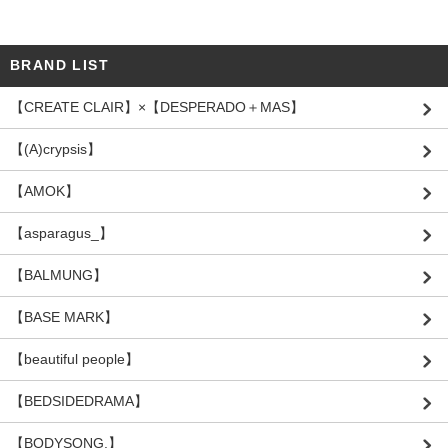
BRAND LIST
【CREATE CLAIR】×【DESPERADO＋MAS】
【(A)crypsis】
【AMOK】
【asparagus_】
【BALMUNG】
【BASE MARK】
【beautiful people】
【BEDSIDEDRAMA】
【BODYSONG.】