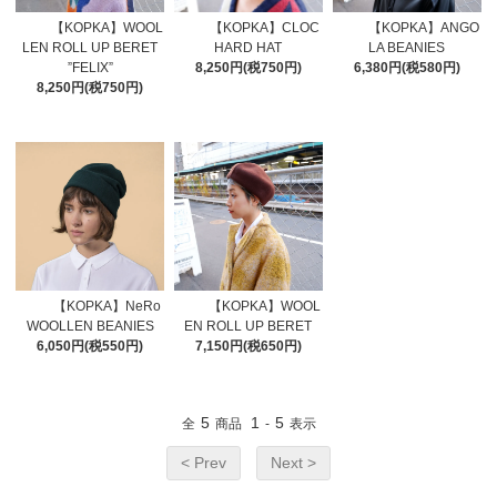
【KOPKA】WOOL
【KOPKA】CLOC
【KOPKA】ANGO
LEN ROLL UP BERET
HARD HAT
LA BEANIES
”FELIX”
8,250円(税750円)
6,380円(税580円)
8,250円(税750円)
【KOPKA】NeRo
【KOPKA】WOOL
WOOLLEN BEANIES
EN ROLL UP BERET
6,050円(税550円)
7,150円(税650円)
5
1
5
全
商品
-
表示
< Prev
Next >