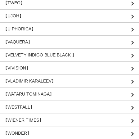
【TWEO】
【UJOH】
【U PHORICA】
【VAQUERA】
【VELVETY INDIGO BLUE BLACK 】
【VIVISION】
【VLADIMIR KARALEEV】
【WATARU TOMINAGA】
【WESTFALL】
【WIENER TIMES】
【WONDER】