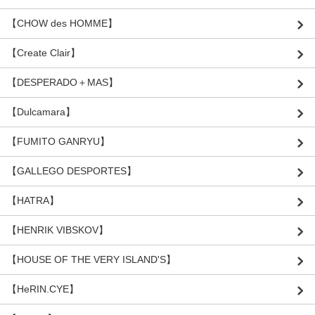
【CHOW des HOMME】
【Create Clair】
【DESPERADO＋MAS】
【Dulcamara】
【FUMITO GANRYU】
【GALLEGO DESPORTES】
【HATRA】
【HENRIK VIBSKOV】
【HOUSE OF THE VERY ISLAND'S】
【HeRIN.CYE】