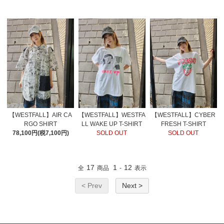
【WESTFALL】AIR CA
【WESTFALL】WESTFA
【WESTFALL】CYBER
RGO SHIRT
LL WAKE UP T-SHIRT
FRESH T-SHIRT
78,100円(税7,100円)
SOLD OUT
SOLD OUT
17
1
12
全
商品
-
表示
< Prev
Next >