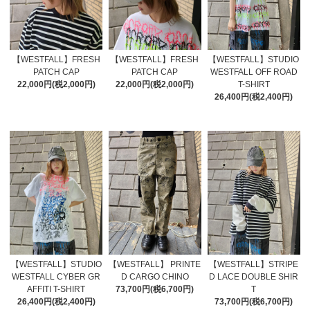
【WESTFALL】FRESH
【WESTFALL】FRESH
【WESTFALL】STUDIO
PATCH CAP
PATCH CAP
WESTFALL OFF ROAD
22,000円(税2,000円)
22,000円(税2,000円)
T-SHIRT
26,400円(税2,400円)
【WESTFALL】STUDIO
【WESTFALL】 PRINTE
【WESTFALL】STRIPE
WESTFALL CYBER GR
D CARGO CHINO
D LACE DOUBLE SHIR
AFFITI T-SHIRT
73,700円(税6,700円)
T
26,400円(税2,400円)
73,700円(税6,700円)