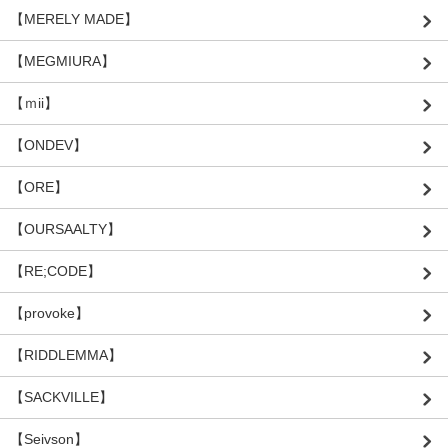
【MERELY MADE】
【MEGMIURA】
【ｍii】
【ONDEV】
【ORE】
【OURSAALTY】
【RE;CODE】
【provoke】
【RIDDLEMMA】
【SACKVILLE】
【Seivson】