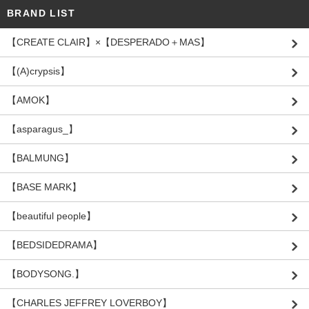
BRAND LIST
【CREATE CLAIR】×【DESPERADO＋MAS】
【(A)crypsis】
【AMOK】
【asparagus_】
【BALMUNG】
【BASE MARK】
【beautiful people】
【BEDSIDEDRAMA】
【BODYSONG.】
【CHARLES JEFFREY LOVERBOY】