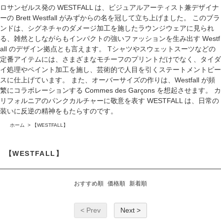
ロサンゼルス発の WESTFALL は、ビジュアルアーティスト兼デザイナ
ーの Brett Westfall がみずからの名を冠して立ち上げました。 このブラ
ンドは、シグネチャのダメージ加工を施したラウンジウェアに見られ
る、雑然としながらもインパクトの強いファッションを生み出す Westf
all のデザイン拠点とも言えます。 Tシャツやスウェットスーツなどの
定番アイテムには、さまざまなモチーフのプリントだけでなく、タイダ
イ処理やペイント加工を施し、芸術的で人目を引くステートメントピー
スに仕上げています。 また、オーバーサイズの作りは、Westfall が頻
繁にコラボレーションする Commes des Garçons を想起させます。 カ
リフォルニアのパンクカルチャーに敬意を表す WESTFALL は、日常の
装いに反逆の精神をもたらすのです。
ホーム
>
【WESTFALL】
【WESTFALL】
おすすめ順
価格順
新着順
< Prev
Next >