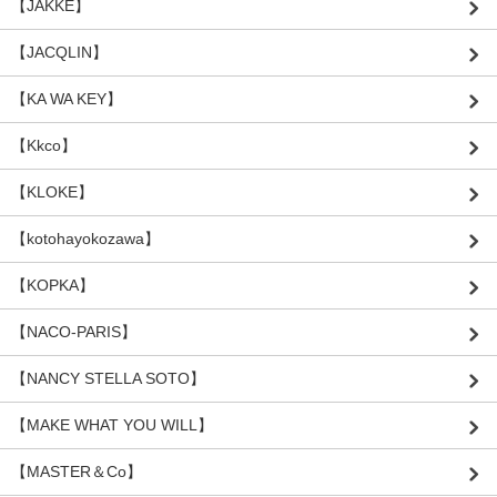
【JAKKE】
【JACQLIN】
【KA WA KEY】
【Kkco】
【KLOKE】
【kotohayokozawa】
【KOPKA】
【NACO-PARIS】
【NANCY STELLA SOTO】
【MAKE WHAT YOU WILL】
【MASTER＆Co】