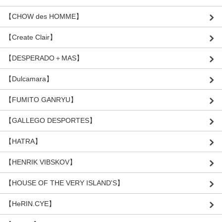
【CHOW des HOMME】
【Create Clair】
【DESPERADO＋MAS】
【Dulcamara】
【FUMITO GANRYU】
【GALLEGO DESPORTES】
【HATRA】
【HENRIK VIBSKOV】
【HOUSE OF THE VERY ISLAND'S】
【HeRIN.CYE】