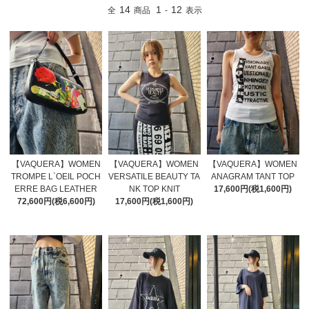
14
1
12
全
商品
-
表示
【VAQUERA】WOMEN
【VAQUERA】WOMEN
【VAQUERA】WOMEN
TROMPE L`OEIL POCH
VERSATILE BEAUTY TA
ANAGRAM TANT TOP
ERRE BAG LEATHER
NK TOP KNIT
17,600円(税1,600円)
72,600円(税6,600円)
17,600円(税1,600円)