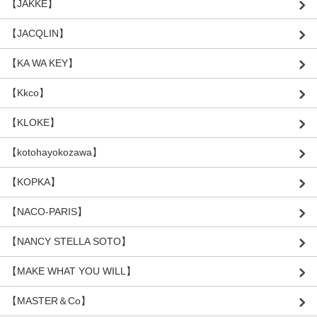
【JAKKE】
【JACQLIN】
【KA WA KEY】
【Kkco】
【KLOKE】
【kotohayokozawa】
【KOPKA】
【NACO-PARIS】
【NANCY STELLA SOTO】
【MAKE WHAT YOU WILL】
【MASTER＆Co】