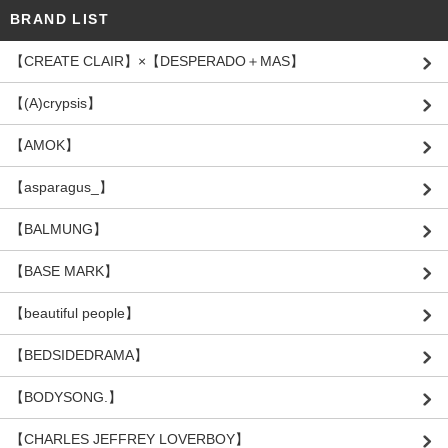
BRAND LIST
【CREATE CLAIR】×【DESPERADO＋MAS】
【(A)crypsis】
【AMOK】
【asparagus_】
【BALMUNG】
【BASE MARK】
【beautiful people】
【BEDSIDEDRAMA】
【BODYSONG.】
【CHARLES JEFFREY LOVERBOY】