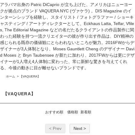
アラバマ出身の Patric DiCaprio が立ち上げた、アメリカはニューヨー
クが拠点のブランド VAQUERA NYC (ヴァケラ) 。DIS Magazine のイ
ンターンシップを経験し、スタイリスト / フォトグラファー / ショーキ
ャスティング / アートディレクターとして、Eckhaus Latta, Telfar, Vfile
s, The Editorial Magazine などの名だたるクライアントの作品製作に関
わった経験を持つ一流クリエイターの彼が作り出す作品は、DIY精神の
感じられる既存の価値観にとらわれないところが魅力。2016FWからデ
ザイナーが3人体制となり、Moses Gauntlett Cheng のデザイナー Davi
d Moses と Bryn Taubensee が新たに加わり、2017FWからは更にデザ
イナーが1人増え4人体制に変わった、常に新鮮な驚きを与えてくれ
る、今後の動きに目が離せないブランドです。
ホーム
>
【VAQUERA】
【VAQUERA】
おすすめ順
価格順
新着順
< Prev
Next >