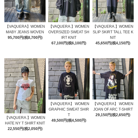
【VAQUERA】WOMEN
【VAQUERA.】WOMEN
【VAQUERA.】WOMEN
MABY JEANS WOVEN
OVERSIZED SWEAT SH
SLIP SKIRT TALL TEE K
95,700円(税8,700円)
IRT KNIT
NIT
67,100円(税6,100円)
45,650円(税4,150円)
【VAQUERA】 WOMEN
【VAQUERA】 WOMEN
GRAPHIC SWEAT SHIR
JOAN OF ARC T-SHIRT
T
29,150円(税2,650円)
【VAQUERA.】WOMEN
49,500円(税4,500円)
HATE NY T SHIRT KNIT
22,550円(税2,050円)