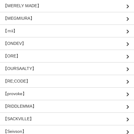
【MERELY MADE】
【MEGMIURA】
【ｍii】
【ONDEV】
【ORE】
【OURSAALTY】
【RE;CODE】
【provoke】
【RIDDLEMMA】
【SACKVILLE】
【Seivson】