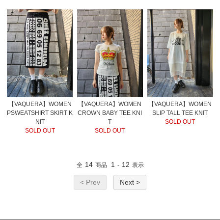
【VAQUERA】WOMEN
【VAQUERA】WOMEN
【VAQUERA】WOMEN
PSWEATSHIRT SKIRT K
CROWN BABY TEE KNI
SLIP TALL TEE KNIT
NIT
T
SOLD OUT
SOLD OUT
SOLD OUT
14
1
12
全
商品
-
表示
< Prev
Next >