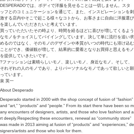
DESPERADOでは、ボディで洋服を見せることは一切しません。スタ
ッフとのコミュニケーションを通じて、また、インスピレーションを刺
激する店内やそこで起こる様々なコトから、お客さまに自由に洋服選び
を楽しんでいただきたいと考えています。
買っていただいたその時より、時間を経るほどに喜びが増してくるよう
なモノをチョイスしてバイイングしています。決して単に流行を追い求
めるのではなく、そのモノのデザインや本質がいつの時代にも溶け込む
ことができ、価値観が増して、結果的に愛着となりお買得と思えるモノ
を提供していきたいです。
?ファッションは素晴らしいモノ、楽しいモノ、身近なモノ。そして、
それぞれの人のモノであり、よりパーソナルなモノであって欲しいと願
っています。
泉 英一
About Desperado
Desperado started in 2000 with the shop concept of fusion of “fashion”
and “art,” “products” and “people.” From its start there have been so m
any encounters of designers, artists, and those who love fashion and a
rt deeply.Respecting these encounters, renewal as “community store”
was made in 2013 aiming at fusion of “products” and “experiences,” de
signers/artists and those who look for them.