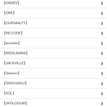
【ONDEV】
【ORE】
【OURSAALTY】
【RE;CODE】
【provoke】
【RIDDLEMMA】
【SACKVILLE】
【Seivson】
【SHOUSHOU】
【SOL】
【SPOLOGUM】