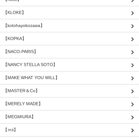
【KLOKE】
【kotohayokozawa】
【KOPKA】
【NACO-PARIS】
【NANCY STELLA SOTO】
【MAKE WHAT YOU WILL】
【MASTER＆Co】
【MERELY MADE】
【MEGMIURA】
【ｍii】