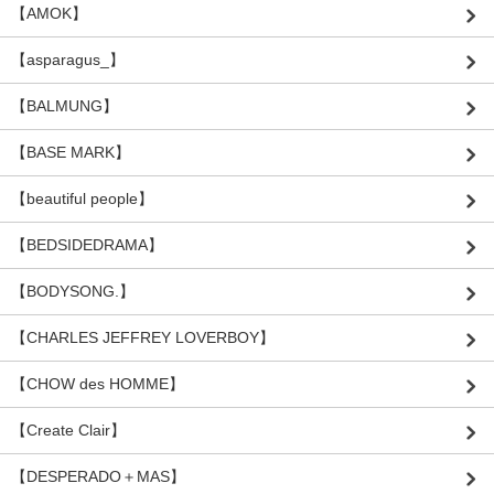
【AMOK】
【asparagus_】
【BALMUNG】
【BASE MARK】
【beautiful people】
【BEDSIDEDRAMA】
【BODYSONG.】
【CHARLES JEFFREY LOVERBOY】
【CHOW des HOMME】
【Create Clair】
【DESPERADO＋MAS】