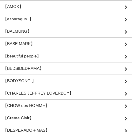
【AMOK】
【asparagus_】
【BALMUNG】
【BASE MARK】
【beautiful people】
【BEDSIDEDRAMA】
【BODYSONG.】
【CHARLES JEFFREY LOVERBOY】
【CHOW des HOMME】
【Create Clair】
【DESPERADO＋MAS】