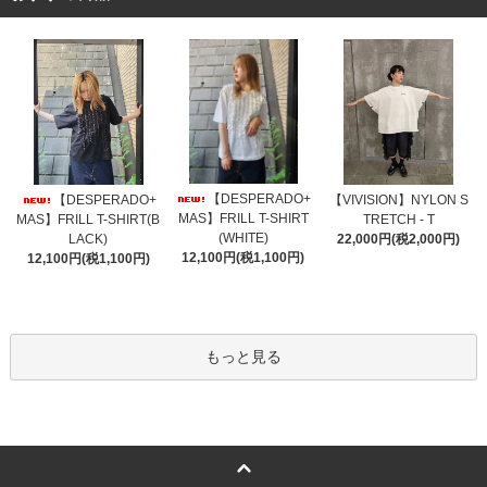
【DESPERADO+
【DESPERADO+
【VIVISION】NYLON S
MAS】FRILL T-SHIRT
MAS】FRILL T-SHIRT(B
TRETCH - T
(WHITE)
LACK)
22,000円(税2,000円)
12,100円(税1,100円)
12,100円(税1,100円)
もっと見る