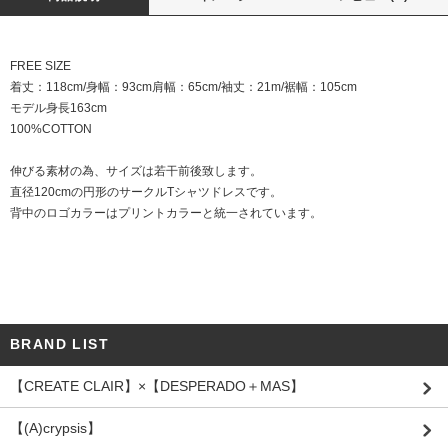
FREE SIZE
着丈：118cm/身幅：93cm肩幅：65cm/袖丈：21m/裾幅：105cm
モデル身長163cm
100%COTTON
伸びる素材の為、サイズは若干前後致します。
直径120cmの円形のサークルTシャツドレスです。
背中のロゴカラーはプリントカラーと統一されています。
BRAND LIST
【CREATE CLAIR】×【DESPERADO＋MAS】
【(A)crypsis】