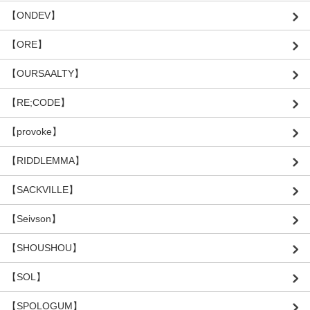
【ONDEV】
【ORE】
【OURSAALTY】
【RE;CODE】
【provoke】
【RIDDLEMMA】
【SACKVILLE】
【Seivson】
【SHOUSHOU】
【SOL】
【SPOLOGUM】