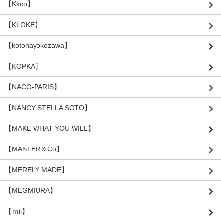
【Kkco】
【KLOKE】
【kotohayokozawa】
【KOPKA】
【NACO-PARIS】
【NANCY STELLA SOTO】
【MAKE WHAT YOU WILL】
【MASTER＆Co】
【MERELY MADE】
【MEGMIURA】
【ｍii】