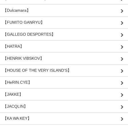
【Dulcamara】
【FUMITO GANRYU】
【GALLEGO DESPORTES】
【HATRA】
【HENRIK VIBSKOV】
【HOUSE OF THE VERY ISLAND'S】
【HeRIN.CYE】
【JAKKE】
【JACQLIN】
【KA WA KEY】