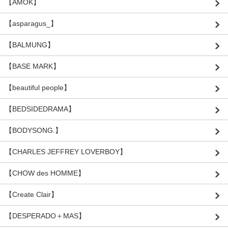
【AMOK】
【asparagus_】
【BALMUNG】
【BASE MARK】
【beautiful people】
【BEDSIDEDRAMA】
【BODYSONG.】
【CHARLES JEFFREY LOVERBOY】
【CHOW des HOMME】
【Create Clair】
【DESPERADO＋MAS】