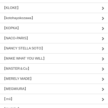
【KLOKE】
【kotohayokozawa】
【KOPKA】
【NACO-PARIS】
【NANCY STELLA SOTO】
【MAKE WHAT YOU WILL】
【MASTER＆Co】
【MERELY MADE】
【MEGMIURA】
【ｍii】