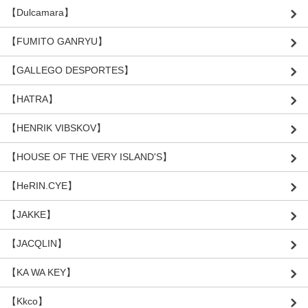
【Dulcamara】
【FUMITO GANRYU】
【GALLEGO DESPORTES】
【HATRA】
【HENRIK VIBSKOV】
【HOUSE OF THE VERY ISLAND'S】
【HeRIN.CYE】
【JAKKE】
【JACQLIN】
【KA WA KEY】
【Kkco】