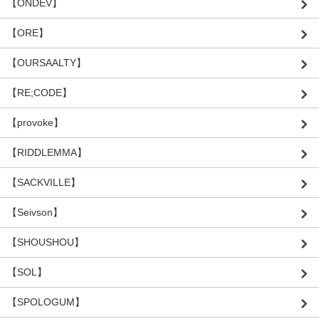
【ONDEV】
【ORE】
【OURSAALTY】
【RE;CODE】
【provoke】
【RIDDLEMMA】
【SACKVILLE】
【Seivson】
【SHOUSHOU】
【SOL】
【SPOLOGUM】