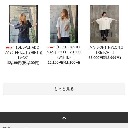
【DESPERADO+
【DESPERADO+
【VIVISION】NYLON S
MAS】FRILL T-SHIRT
MAS】FRILL T-SHIRT(B
TRETCH - T
(WHITE)
LACK)
22,000円(税2,000円)
12,100円(税1,100円)
12,100円(税1,100円)
もっと見る