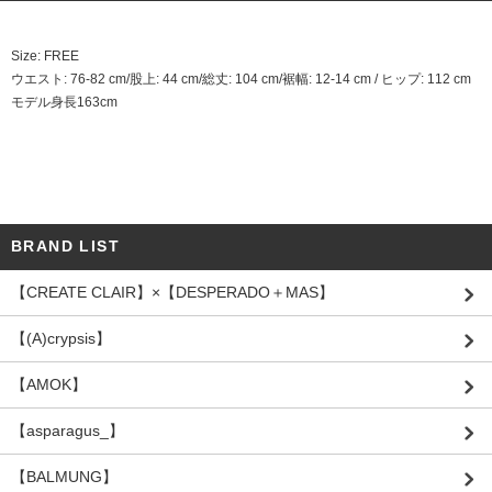
Size: FREE
ウエスト: 76-82 cm/股上: 44 cm/総丈: 104 cm/裾幅: 12-14 cm / ヒップ: 112 cm
モデル身長163cm
BRAND LIST
【CREATE CLAIR】×【DESPERADO＋MAS】
【(A)crypsis】
【AMOK】
【asparagus_】
【BALMUNG】