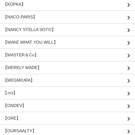
【KOPKA】
【NACO-PARIS】
【NANCY STELLA SOTO】
【MAKE WHAT YOU WILL】
【MASTER＆Co】
【MERELY MADE】
【MEGMIURA】
【ｍii】
【ONDEV】
【ORE】
【OURSAALTY】