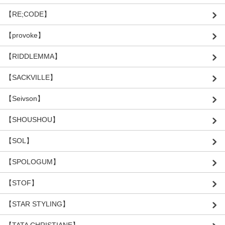
【RE;CODE】
【provoke】
【RIDDLEMMA】
【SACKVILLE】
【Seivson】
【SHOUSHOU】
【SOL】
【SPOLOGUM】
【STOF】
【STAR STYLING】
【TATA CHRISTIANE】