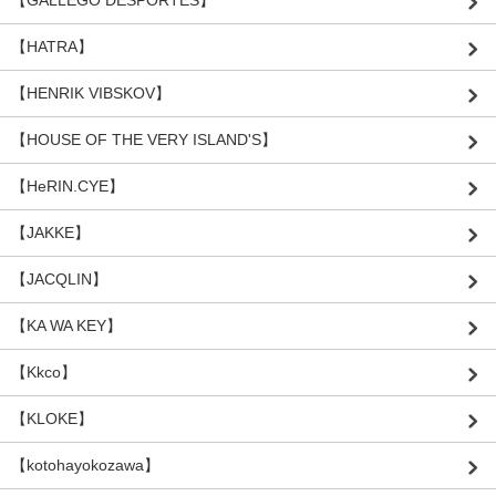
【HATRA】
【HENRIK VIBSKOV】
【HOUSE OF THE VERY ISLAND'S】
【HeRIN.CYE】
【JAKKE】
【JACQLIN】
【KA WA KEY】
【Kkco】
【KLOKE】
【kotohayokozawa】