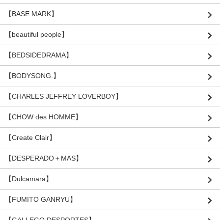
【BASE MARK】
【beautiful people】
【BEDSIDEDRAMA】
【BODYSONG.】
【CHARLES JEFFREY LOVERBOY】
【CHOW des HOMME】
【Create Clair】
【DESPERADO＋MAS】
【Dulcamara】
【FUMITO GANRYU】
【GALLEGO DESPORTES】