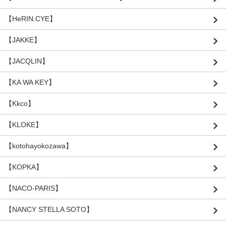
【HeRIN.CYE】
【JAKKE】
【JACQLIN】
【KA WA KEY】
【Kkco】
【KLOKE】
【kotohayokozawa】
【KOPKA】
【NACO-PARIS】
【NANCY STELLA SOTO】