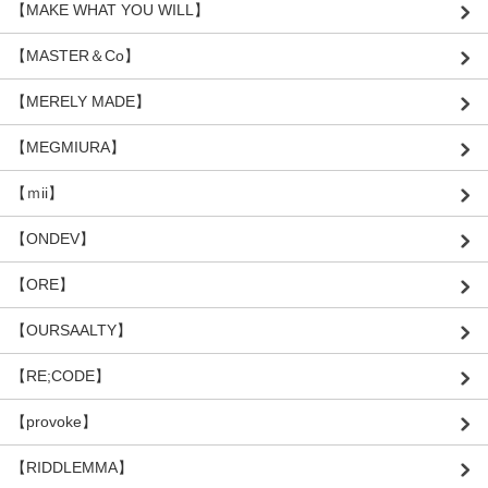
【MAKE WHAT YOU WILL】
【MASTER＆Co】
【MERELY MADE】
【MEGMIURA】
【ｍii】
【ONDEV】
【ORE】
【OURSAALTY】
【RE;CODE】
【provoke】
【RIDDLEMMA】