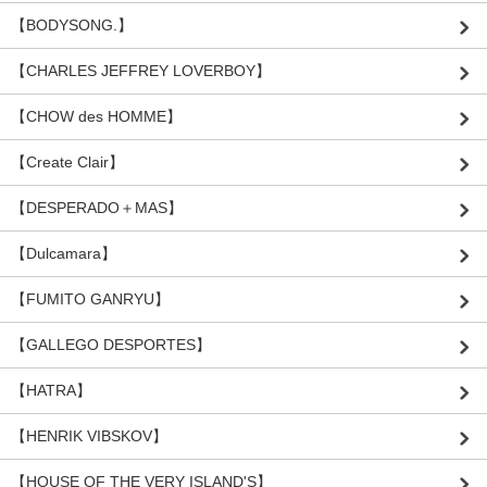
【BODYSONG.】
【CHARLES JEFFREY LOVERBOY】
【CHOW des HOMME】
【Create Clair】
【DESPERADO＋MAS】
【Dulcamara】
【FUMITO GANRYU】
【GALLEGO DESPORTES】
【HATRA】
【HENRIK VIBSKOV】
【HOUSE OF THE VERY ISLAND'S】