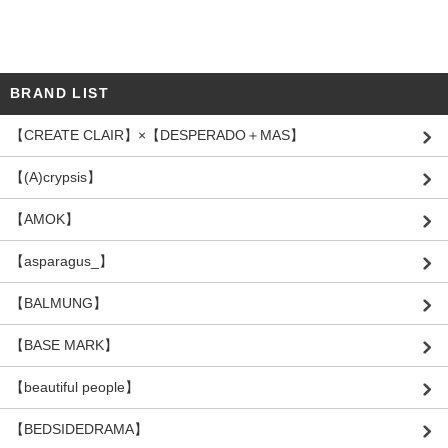
BRAND LIST
【CREATE CLAIR】×【DESPERADO＋MAS】
【(A)crypsis】
【AMOK】
【asparagus_】
【BALMUNG】
【BASE MARK】
【beautiful people】
【BEDSIDEDRAMA】