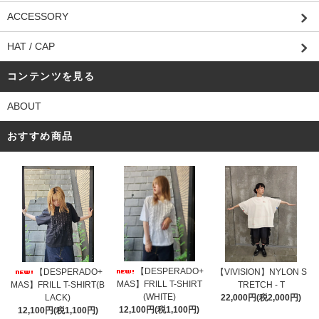
ACCESSORY
HAT / CAP
コンテンツを見る
ABOUT
おすすめ商品
【DESPERADO+
【DESPERADO+
【VIVISION】NYLON S
MAS】FRILL T-SHIRT
MAS】FRILL T-SHIRT(B
TRETCH - T
(WHITE)
LACK)
22,000円(税2,000円)
12,100円(税1,100円)
12,100円(税1,100円)