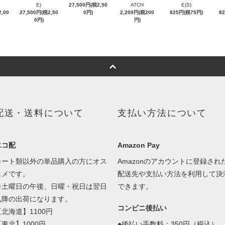
E)
27,500円(税2,50
ATCH
E(S)
,00
27,500円(税2,50
0円)
2,200円(税200
825円(税75円)
8
0円)
円)
配送・送料について
支払い方法について
エコ配
Amazon Pay
コート類以外の単品購入の方にオス
Amazonのアカウントに登録され
スメです。
配送先や支払い方法を利用して決
※土曜日の午後、日曜・祝日は翌日
できます。
以降の出荷になります。
コンビニ後払い
【北海道】1100円
【東北】1000円
●後払い手数料：350円（税込）