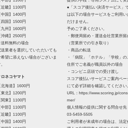
【中部】1100円
提供の手段：専用システムにて実
【近畿】1100円
●「スコア後払い決済サービス」
【中国】1400円
は以下の場合サービスをご利用い
【四国】1500円
だけません。
【九州】1600円
予めご了承ください。
【沖縄】2500円
・郵便局留め・運送会社営業所留
※送料無料の場合
（営業所での引き取り）
配送業者を選択していただいても
・商品の転送
ご希望に添えない場合がございま
・「病院」「ホテル」「学校」の
す。
住所でご名義が職員以外の場合
・コンビニ店頭での受け渡し
クロネコヤマト
スコア後払いサービスご案内ペー
【北海道】1600円
にて必ず詳細を確認してください
【東北】1200円
URL：https://www.scoring.jp/cons
【関東】1100円
mer/
【中部】1100円
個人情報の提供に関する問合せ先
【近畿】1100円
03-5459-5505
【中国】1400円
ご利用者が未成年の場合は、法定