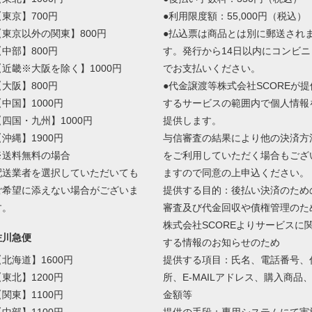
【東京】700円
●利用限度額：55,000円（税込）
【東京以外の関東】800円
●払込票は商品とは別に郵送され
【中部】800円
す。発行から14日以内にコンビニ
【近畿※大阪を除く】1000円
でお支払いください。
【大阪】800円
●代金譲渡等株式会社SCOREが提
【中国】1000円
するサービスの範囲内で個人情報
【四国・九州】1000円
提供します。
【沖縄】1900円
与信審査の結果により他の決済方
※送料無料の場合
をご利用していただく場合もござ
配送業者を選択していただいても
ますので同意の上申込ください。
ご希望に添えない場合がございま
提供する目的：後払い決済のため
す。
審査及び代金回収や債権管理のた
株式会社SCOREよりサービスに
佐川急便
する情報のお知らせのため
【北海道】1600円
提供する項目：氏名、電話番号、
【東北】1200円
所、E-MAILアドレス、購入商品
【関東】1100円
金額等