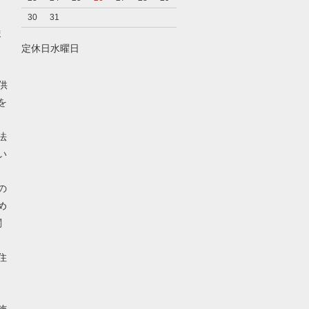
30
31
ま
定休日水曜日
供
を
法
い
の
め
関
住
、