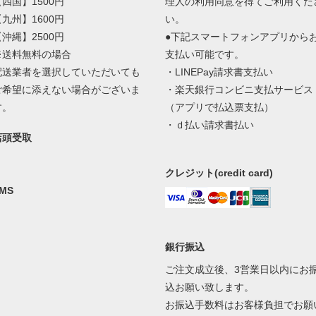
【四国】1500円
理人の利用同意を得てご利用くだ
【九州】1600円
い。
【沖縄】2500円
●下記スマートフォンアプリから
※送料無料の場合
支払い可能です。
配送業者を選択していただいても
・LINEPay請求書支払い
ご希望に添えない場合がございま
・楽天銀行コンビニ支払サービス
す。
（アプリで払込票支払）
・ｄ払い請求書払い
店頭受取
クレジット(credit card)
MS
銀行振込
ご注文成立後、3営業日以内にお
込お願い致します。
お振込手数料はお客様負担でお願