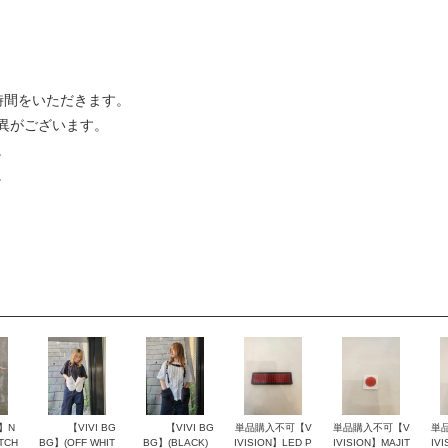
時間をいただきます。
異がございます。
。
。
N】N
【VIVI BG
【VIVI BG
単品購入不可【V
単品購入不可【V
単
TCH
BG】(OFF WHIT
BG】(BLACK)
IVISION】LED P
IVISION】MAJIT
IV