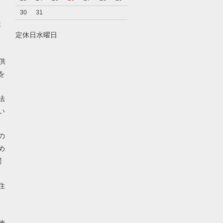
30
31
ま
定休日水曜日
供
を
法
い
の
め
関
住
、