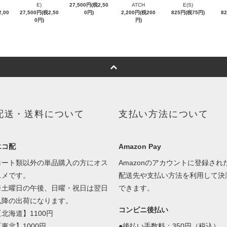
E)
27,500円(税2,50
ATCH
E(S)
,00
27,500円(税2,50
0円)
2,200円(税200
825円(税75円)
8
0円)
円)
配送・送料について
支払い方法について
エコ配
Amazon Pay
コート類以外の単品購入の方にオス
Amazonのアカウントに登録され
スメです。
配送先や支払い方法を利用して決
※土曜日の午後、日曜・祝日は翌日
できます。
以降の出荷になります。
コンビニ後払い
【北海道】1100円
【東北】1000円
●後払い手数料：350円（税込）