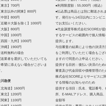
【東京】700円
●利用限度額：55,000円（税込）
【東京以外の関東】800円
●払込票は商品とは別に郵送され
【中部】800円
す。発行から14日以内にコンビニ
【近畿※大阪を除く】1000円
でお支払いください。
【大阪】800円
●代金譲渡等株式会社SCOREが提
【中国】1000円
するサービスの範囲内で個人情報
【四国・九州】1000円
提供します。
【沖縄】1900円
与信審査の結果により他の決済方
※送料無料の場合
をご利用していただく場合もござ
配送業者を選択していただいても
ますので同意の上申込ください。
ご希望に添えない場合がございま
提供する目的：後払い決済のため
す。
審査及び代金回収や債権管理のた
株式会社SCOREよりサービスに
佐川急便
する情報のお知らせのため
【北海道】1600円
提供する項目：氏名、電話番号、
【東北】1200円
所、E-MAILアドレス、購入商品
【関東】1100円
金額等