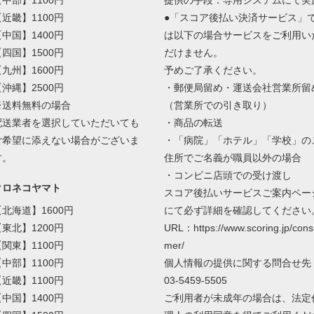
【中部】1100円
提供の手段：専用システムにて実
【近畿】1100円
●「スコア後払い決済サービス」
【中国】1400円
は以下の場合サービスをご利用い
【四国】1500円
だけません。
【九州】1600円
予めご了承ください。
【沖縄】2500円
・郵便局留め・運送会社営業所留
※送料無料の場合
（営業所での引き取り）
配送業者を選択していただいても
・商品の転送
ご希望に添えない場合がございま
・「病院」「ホテル」「学校」の
す。
住所でご名義が職員以外の場合
・コンビニ店頭での受け渡し
クロネコヤマト
スコア後払いサービスご案内ペー
【北海道】1600円
にて必ず詳細を確認してください
【東北】1200円
URL：https://www.scoring.jp/cons
【関東】1100円
mer/
【中部】1100円
個人情報の提供に関する問合せ先
【近畿】1100円
03-5459-5505
【中国】1400円
ご利用者が未成年の場合は、法定