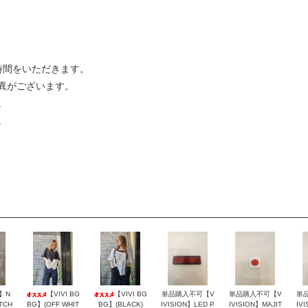
時間をいただきます。
異がございます。
。
。
N】N
【VIVI BG
【VIVI BG
単品購入不可【V
単品購入不可【V
単
TCH
BG】(OFF WHIT
BG】(BLACK)
IVISION】LED P
IVISION】MAJIT
IV