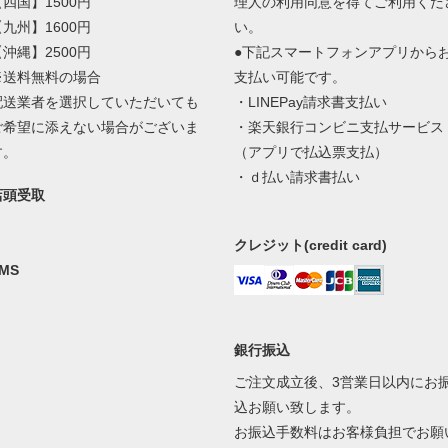
【四国】1500円
理人の利用同意を得てご利用くだ
【九州】1600円
い。
【沖縄】2500円
●下記スマートフォンアプリから
※送料無料の場合
支払い可能です。
配送業者を選択していただいても
・LINEPay請求書支払い
ご希望に添えない場合がございま
・楽天銀行コンビニ支払サービス
す。
（アプリで払込票支払）
・ｄ払い請求書払い
店頭受取
クレジット(credit card)
MS
銀行振込
ご注文成立後、3営業日以内にお
込お願い致します。
お振込手数料はお客様負担でお願