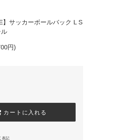
E】サッカーボールバック L S
ール
700円)
カートに入れる
く表記