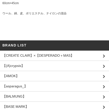
60cm×45cm
ウール、綿、皮、ポリエステル、ナイロンの混合
BRAND LIST
【CREATE CLAIR】×【DESPERADO＋MAS】
【(A)crypsis】
【AMOK】
【asparagus_】
【BALMUNG】
【BASE MARK】