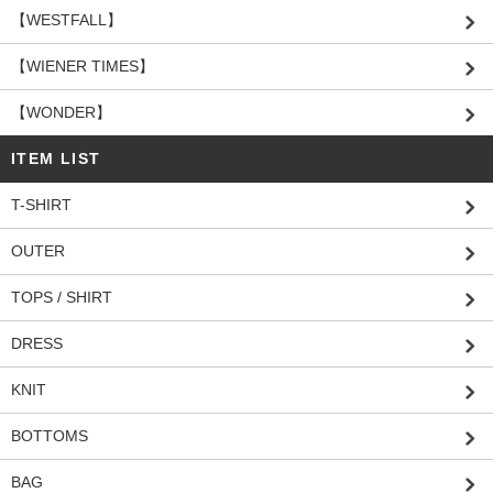
【WESTFALL】
【WIENER TIMES】
【WONDER】
ITEM LIST
T-SHIRT
OUTER
TOPS / SHIRT
DRESS
KNIT
BOTTOMS
BAG