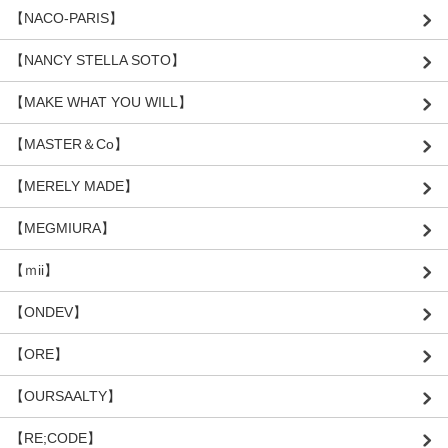
【NACO-PARIS】
【NANCY STELLA SOTO】
【MAKE WHAT YOU WILL】
【MASTER＆Co】
【MERELY MADE】
【MEGMIURA】
【ｍii】
【ONDEV】
【ORE】
【OURSAALTY】
【RE;CODE】