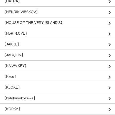
【HATRA】
【HENRIK VIBSKOV】
【HOUSE OF THE VERY ISLAND'S】
【HeRIN.CYE】
【JAKKE】
【JACQLIN】
【KA WA KEY】
【Kkco】
【KLOKE】
【kotohayokozawa】
【KOPKA】