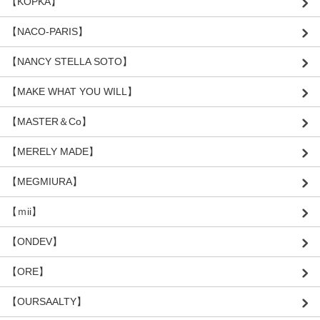
【KOPKA】
【NACO-PARIS】
【NANCY STELLA SOTO】
【MAKE WHAT YOU WILL】
【MASTER＆Co】
【MERELY MADE】
【MEGMIURA】
【ｍii】
【ONDEV】
【ORE】
【OURSAALTY】