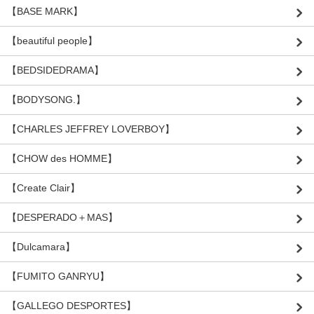
【BASE MARK】
【beautiful people】
【BEDSIDEDRAMA】
【BODYSONG.】
【CHARLES JEFFREY LOVERBOY】
【CHOW des HOMME】
【Create Clair】
【DESPERADO＋MAS】
【Dulcamara】
【FUMITO GANRYU】
【GALLEGO DESPORTES】