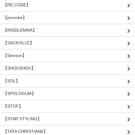
【RE;CODE】
【provoke】
【RIDDLEMMA】
【SACKVILLE】
【Seivson】
【SHOUSHOU】
【SOL】
【SPOLOGUM】
【STOF】
【STAR STYLING】
【TATA CHRISTIANE】