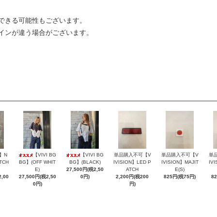
できる可能性もございます。
インが違う場合がございます。
N】N
【VIVI BG
【VIVI BG
単品購入不可【V
単品購入不可【V
単
TCH
BG】(OFF WHIT
BG】(BLACK)
IVISION】LED P
IVISION】MAJIT
IV
E)
27,500円(税2,50
ATCH
E(S)
,00
27,500円(税2,50
0円)
2,200円(税200
825円(税75円)
8
0円)
円)