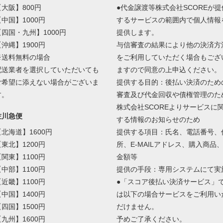
【大阪】800円
●代金譲渡等株式会社SCOREが提
【中国】1000円
するサービスの範囲内で個人情報
【四国・九州】1000円
提供します。
【沖縄】1900円
与信審査の結果により他の決済方
※送料無料の場合
をご利用していただく場合もござ
配送業者を選択していただいても
ますので同意の上申込ください。
ご希望に添えない場合がございま
提供する目的：後払い決済のため
す。
審査及び代金回収や債権管理のた
株式会社SCOREよりサービスに
佐川急便
する情報のお知らせのため
【北海道】1600円
提供する項目：氏名、電話番号、
【東北】1200円
所、E-MAILアドレス、購入商品
【関東】1100円
金額等
【中部】1100円
提供の手段：専用システムにて実
【近畿】1100円
●「スコア後払い決済サービス」
【中国】1400円
は以下の場合サービスをご利用い
【四国】1500円
だけません。
【九州】1600円
予めご了承ください。