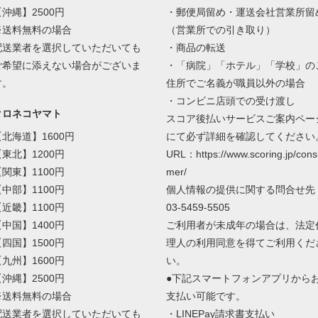
【沖縄】2500円
・郵便局留め・運送会社営業所留
※送料無料の場合
（営業所での引き取り）
配送業者を選択していただいても
・商品の転送
ご希望に添えない場合がございま
・「病院」「ホテル」「学校」の
す。
住所でご名義が職員以外の場合
・コンビニ店頭での受け渡し
クロネコヤマト
スコア後払いサービスご案内ペー
【北海道】1600円
にて必ず詳細を確認してください
【東北】1200円
URL：https://www.scoring.jp/cons
【関東】1100円
mer/
【中部】1100円
個人情報の提供に関する問合せ先
【近畿】1100円
03-5459-5505
【中国】1400円
ご利用者が未成年の場合は、法定
【四国】1500円
理人の利用同意を得てご利用くだ
【九州】1600円
い。
【沖縄】2500円
●下記スマートフォンアプリから
※送料無料の場合
支払い可能です。
配送業者を選択していただいても
・LINEPay請求書支払い