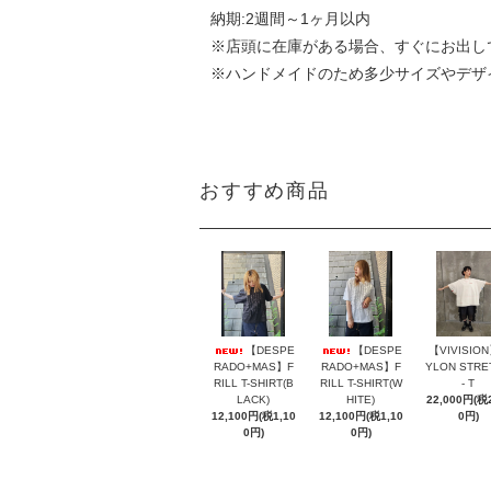
納期:2週間～1ヶ月以内
※店頭に在庫がある場合、すぐにお出し
※ハンドメイドのため多少サイズやデザ
おすすめ商品
【DESPE
【DESPE
【VIVISIO
RADO+MAS】F
RADO+MAS】F
YLON STRE
RILL T-SHIRT(B
RILL T-SHIRT(W
- T
LACK)
HITE)
22,000円(税2
12,100円(税1,10
12,100円(税1,10
0円)
0円)
0円)