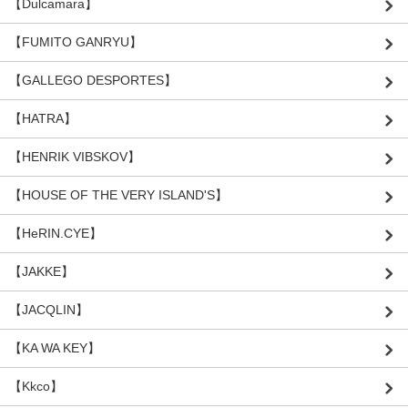
【Dulcamara】
【FUMITO GANRYU】
【GALLEGO DESPORTES】
【HATRA】
【HENRIK VIBSKOV】
【HOUSE OF THE VERY ISLAND'S】
【HeRIN.CYE】
【JAKKE】
【JACQLIN】
【KA WA KEY】
【Kkco】