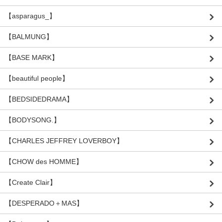
【asparagus_】
【BALMUNG】
【BASE MARK】
【beautiful people】
【BEDSIDEDRAMA】
【BODYSONG.】
【CHARLES JEFFREY LOVERBOY】
【CHOW des HOMME】
【Create Clair】
【DESPERADO＋MAS】