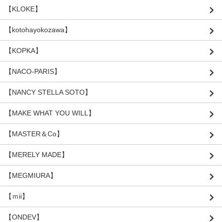
【KLOKE】
【kotohayokozawa】
【KOPKA】
【NACO-PARIS】
【NANCY STELLA SOTO】
【MAKE WHAT YOU WILL】
【MASTER＆Co】
【MERELY MADE】
【MEGMIURA】
【ｍii】
【ONDEV】