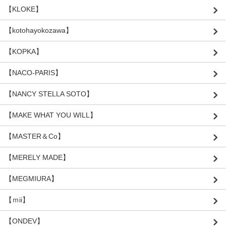
【KLOKE】
【kotohayokozawa】
【KOPKA】
【NACO-PARIS】
【NANCY STELLA SOTO】
【MAKE WHAT YOU WILL】
【MASTER＆Co】
【MERELY MADE】
【MEGMIURA】
【ｍii】
【ONDEV】