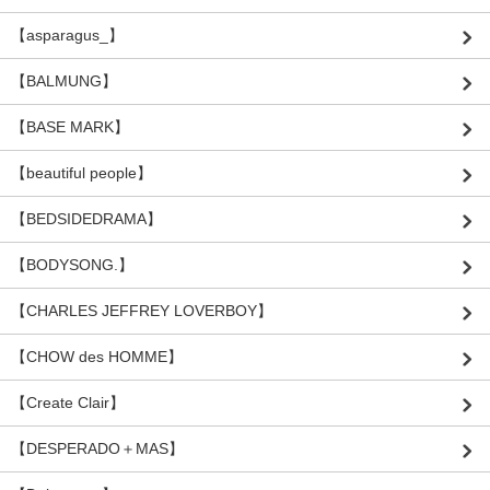
【asparagus_】
【BALMUNG】
【BASE MARK】
【beautiful people】
【BEDSIDEDRAMA】
【BODYSONG.】
【CHARLES JEFFREY LOVERBOY】
【CHOW des HOMME】
【Create Clair】
【DESPERADO＋MAS】