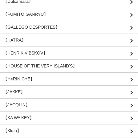
【Dulcamara】
【FUMITO GANRYU】
【GALLEGO DESPORTES】
【HATRA】
【HENRIK VIBSKOV】
【HOUSE OF THE VERY ISLAND'S】
【HeRIN.CYE】
【JAKKE】
【JACQLIN】
【KA WA KEY】
【Kkco】