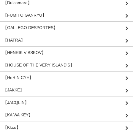
【Dulcamara】
【FUMITO GANRYU】
【GALLEGO DESPORTES】
【HATRA】
【HENRIK VIBSKOV】
【HOUSE OF THE VERY ISLAND'S】
【HeRIN.CYE】
【JAKKE】
【JACQLIN】
【KA WA KEY】
【Kkco】