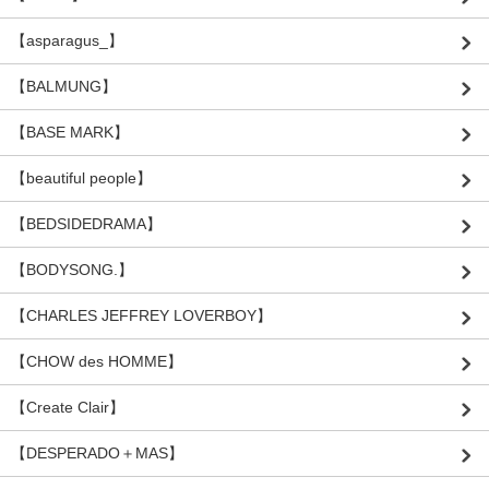
【asparagus_】
【BALMUNG】
【BASE MARK】
【beautiful people】
【BEDSIDEDRAMA】
【BODYSONG.】
【CHARLES JEFFREY LOVERBOY】
【CHOW des HOMME】
【Create Clair】
【DESPERADO＋MAS】