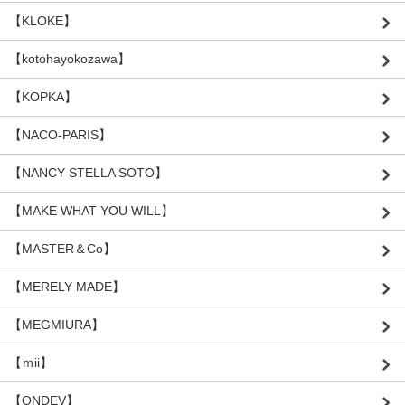
【KLOKE】
【kotohayokozawa】
【KOPKA】
【NACO-PARIS】
【NANCY STELLA SOTO】
【MAKE WHAT YOU WILL】
【MASTER＆Co】
【MERELY MADE】
【MEGMIURA】
【ｍii】
【ONDEV】