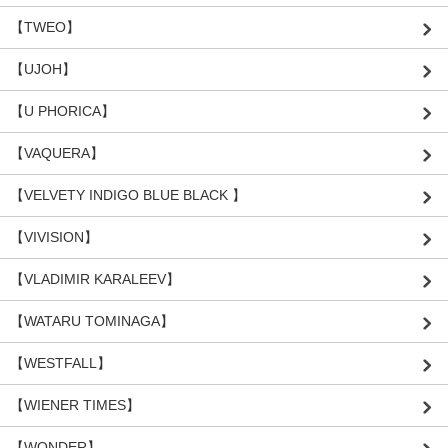
【TWEO】
【UJOH】
【U PHORICA】
【VAQUERA】
【VELVETY INDIGO BLUE BLACK 】
【VIVISION】
【VLADIMIR KARALEEV】
【WATARU TOMINAGA】
【WESTFALL】
【WIENER TIMES】
【WONDER】