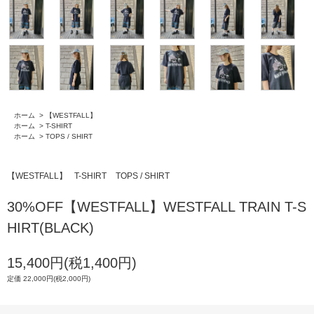
ホーム
>
【WESTFALL】
ホーム
>
T-SHIRT
ホーム
>
TOPS / SHIRT
【WESTFALL】
T-SHIRT
TOPS / SHIRT
30%OFF【WESTFALL】WESTFALL TRAIN T-S
HIRT(BLACK)
15,400円(税1,400円)
定価 22,000円(税2,000円)