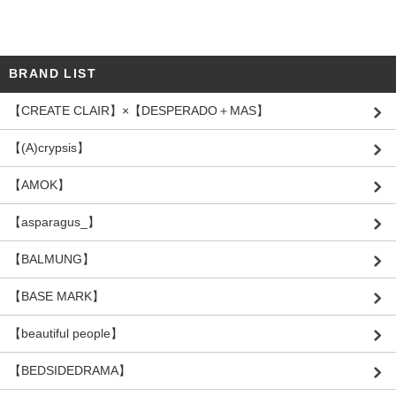
BRAND LIST
【CREATE CLAIR】×【DESPERADO＋MAS】
【(A)crypsis】
【AMOK】
【asparagus_】
【BALMUNG】
【BASE MARK】
【beautiful people】
【BEDSIDEDRAMA】