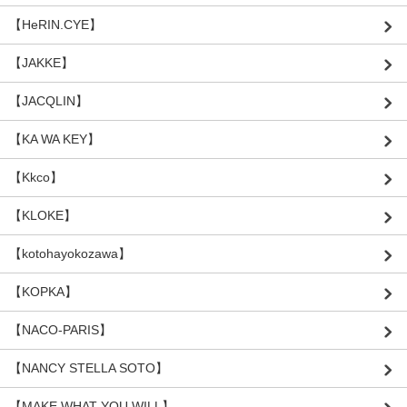
【HeRIN.CYE】
【JAKKE】
【JACQLIN】
【KA WA KEY】
【Kkco】
【KLOKE】
【kotohayokozawa】
【KOPKA】
【NACO-PARIS】
【NANCY STELLA SOTO】
【MAKE WHAT YOU WILL】