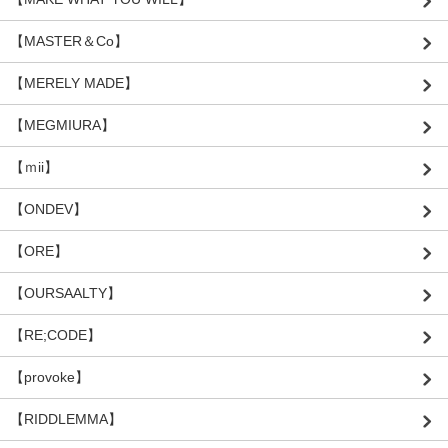
【MASTER＆Co】
【MERELY MADE】
【MEGMIURA】
【ｍii】
【ONDEV】
【ORE】
【OURSAALTY】
【RE;CODE】
【provoke】
【RIDDLEMMA】