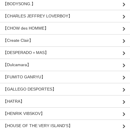
【BODYSONG.】
【CHARLES JEFFREY LOVERBOY】
【CHOW des HOMME】
【Create Clair】
【DESPERADO＋MAS】
【Dulcamara】
【FUMITO GANRYU】
【GALLEGO DESPORTES】
【HATRA】
【HENRIK VIBSKOV】
【HOUSE OF THE VERY ISLAND'S】