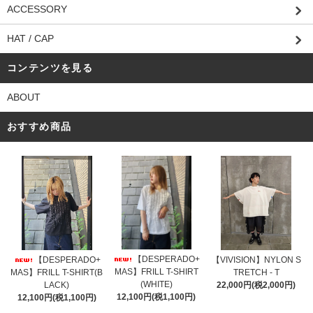
ACCESSORY
HAT / CAP
コンテンツを見る
ABOUT
おすすめ商品
【DESPERADO+
【DESPERADO+
【VIVISION】NYLON S
MAS】FRILL T-SHIRT
MAS】FRILL T-SHIRT(B
TRETCH - T
(WHITE)
LACK)
22,000円(税2,000円)
12,100円(税1,100円)
12,100円(税1,100円)