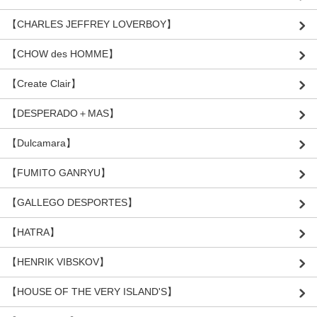
【CHARLES JEFFREY LOVERBOY】
【CHOW des HOMME】
【Create Clair】
【DESPERADO＋MAS】
【Dulcamara】
【FUMITO GANRYU】
【GALLEGO DESPORTES】
【HATRA】
【HENRIK VIBSKOV】
【HOUSE OF THE VERY ISLAND'S】