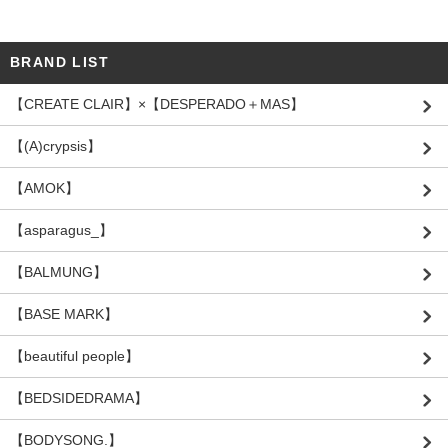
BRAND LIST
【CREATE CLAIR】×【DESPERADO＋MAS】
【(A)crypsis】
【AMOK】
【asparagus_】
【BALMUNG】
【BASE MARK】
【beautiful people】
【BEDSIDEDRAMA】
【BODYSONG.】