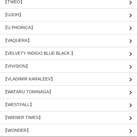
【TWEO】
【UJOH】
【U PHORICA】
【VAQUERA】
【VELVETY INDIGO BLUE BLACK 】
【VIVISION】
【VLADIMIR KARALEEV】
【WATARU TOMINAGA】
【WESTFALL】
【WIENER TIMES】
【WONDER】