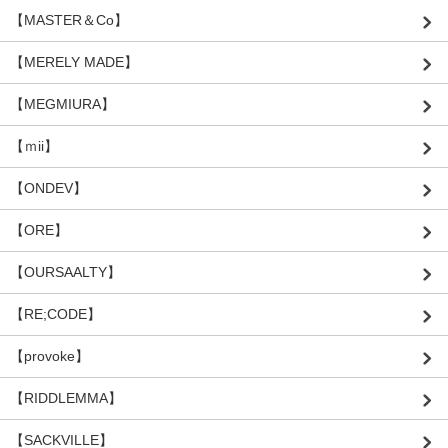
【MASTER＆Co】
【MERELY MADE】
【MEGMIURA】
【ｍii】
【ONDEV】
【ORE】
【OURSAALTY】
【RE;CODE】
【provoke】
【RIDDLEMMA】
【SACKVILLE】