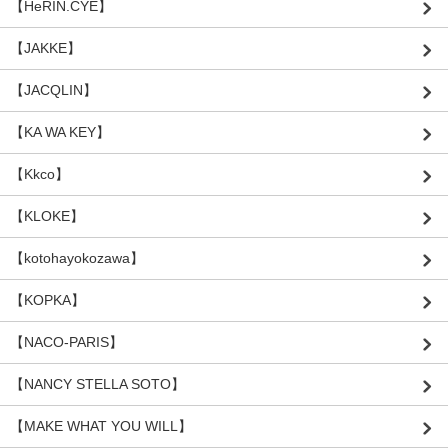
【HeRIN.CYE】
【JAKKE】
【JACQLIN】
【KA WA KEY】
【Kkco】
【KLOKE】
【kotohayokozawa】
【KOPKA】
【NACO-PARIS】
【NANCY STELLA SOTO】
【MAKE WHAT YOU WILL】