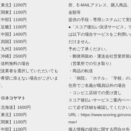
【東北】1200円
所、E-MAILアドレス、購入商品
【関東】1100円
金額等
【中部】1100円
提供の手段：専用システムにて実
【近畿】1100円
●「スコア後払い決済サービス」
【中国】1400円
は以下の場合サービスをご利用い
【四国】1500円
だけません。
【九州】1600円
予めご了承ください。
【沖縄】2500円
・郵便局留め・運送会社営業所留
※送料無料の場合
（営業所での引き取り）
配送業者を選択していただいても
・商品の転送
ご希望に添えない場合がございま
・「病院」「ホテル」「学校」の
す。
住所でご名義が職員以外の場合
・コンビニ店頭での受け渡し
クロネコヤマト
スコア後払いサービスご案内ペー
【北海道】1600円
にて必ず詳細を確認してください
【東北】1200円
URL：https://www.scoring.jp/cons
【関東】1100円
mer/
【中部】1100円
個人情報の提供に関する問合せ先