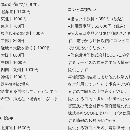
以降の出荷になります。
コンビニ後払い
【北海道】1100円
【東北】1000円
●後払い手数料：350円（税込）
【東京】700円
●利用限度額：55,000円（税込）
【東京以外の関東】800円
●払込票は商品とは別に郵送され
【中部】800円
す。発行から14日以内にコンビニ
【近畿※大阪を除く】1000円
でお支払いください。
【大阪】800円
●代金譲渡等株式会社SCOREが提
【中国】1000円
するサービスの範囲内で個人情報
【四国・九州】1000円
提供します。
【沖縄】1900円
与信審査の結果により他の決済方
※送料無料の場合
をご利用していただく場合もござ
配送業者を選択していただいても
ますので同意の上申込ください。
ご希望に添えない場合がございま
提供する目的：後払い決済のため
す。
審査及び代金回収や債権管理のた
株式会社SCOREよりサービスに
佐川急便
する情報のお知らせのため
【北海道】1600円
提供する項目：氏名、電話番号、