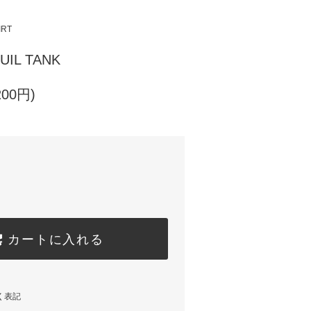
IRT
IL TANK
200円)
カートに入れる
く表記