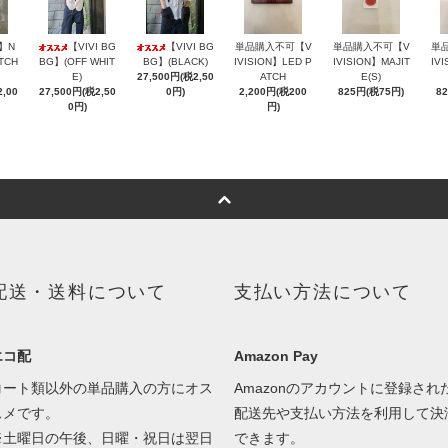
N】N
【VIVI BG
【VIVI BG
単品購入不可【V
単品購入不可【V
単
TCH
BG】(OFF WHIT
BG】(BLACK)
IVISION】LED P
IVISION】MAJIT
IV
E)
27,500円(税2,50
ATCH
E(S)
,00
27,500円(税2,50
0円)
2,200円(税200
825円(税75円)
8
0円)
円)
配送・送料について
支払い方法について
エコ配
Amazon Pay
コート類以外の単品購入の方にオス
Amazonのアカウントに登録され
スメです。
配送先や支払い方法を利用して決
※土曜日の午後、日曜・祝日は翌日
できます。