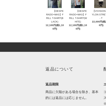
【DESPE
【DESPE
【VIVISIO
RADO+MAS】F
RADO+MAS】F
YLON STRE
RILL T-SHIRT(B
RILL T-SHIRT(W
- T
LACK)
HITE)
22,000円(税2
12,100円(税1,10
12,100円(税1,10
0円)
0円)
0円)
返品について
返品期限
商品に欠陥がある場合を除き、基本
的には返品には応じません。