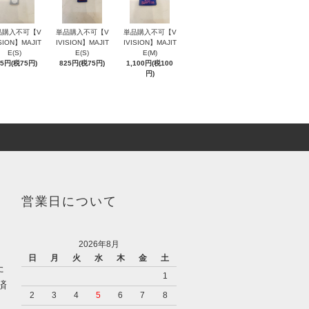
品購入不可【V
単品購入不可【V
単品購入不可【V
ISION】MAJIT
IVISION】MAJIT
IVISION】MAJIT
E(S)
E(S)
E(M)
25円(税75円)
825円(税75円)
1,100円(税100
円)
営業日について
2026年8月
日
月
火
水
木
金
土
た
1
済
2
3
4
5
6
7
8