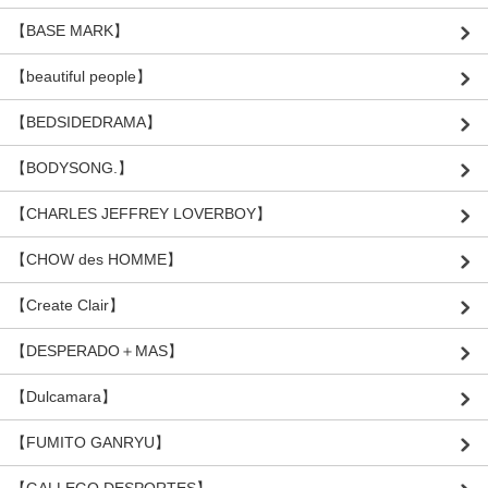
【BASE MARK】
【beautiful people】
【BEDSIDEDRAMA】
【BODYSONG.】
【CHARLES JEFFREY LOVERBOY】
【CHOW des HOMME】
【Create Clair】
【DESPERADO＋MAS】
【Dulcamara】
【FUMITO GANRYU】
【GALLEGO DESPORTES】