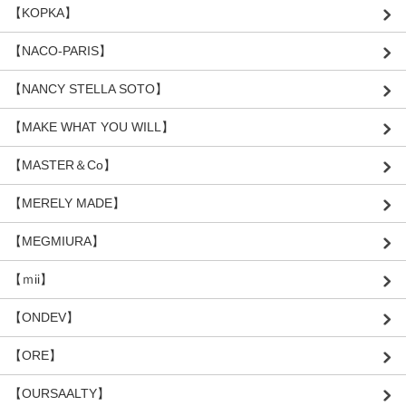
【KOPKA】
【NACO-PARIS】
【NANCY STELLA SOTO】
【MAKE WHAT YOU WILL】
【MASTER＆Co】
【MERELY MADE】
【MEGMIURA】
【ｍii】
【ONDEV】
【ORE】
【OURSAALTY】