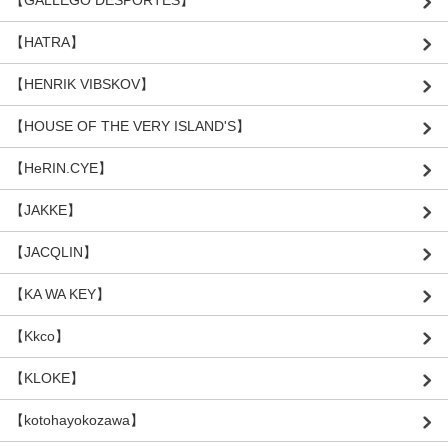
【HATRA】
【HENRIK VIBSKOV】
【HOUSE OF THE VERY ISLAND'S】
【HeRIN.CYE】
【JAKKE】
【JACQLIN】
【KA WA KEY】
【Kkco】
【KLOKE】
【kotohayokozawa】