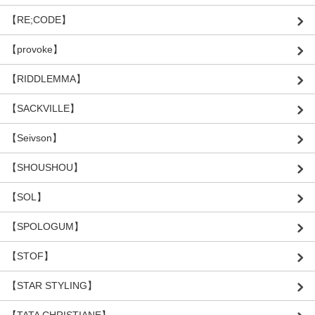
【RE;CODE】
【provoke】
【RIDDLEMMA】
【SACKVILLE】
【Seivson】
【SHOUSHOU】
【SOL】
【SPOLOGUM】
【STOF】
【STAR STYLING】
【TATA CHRISTIANE】