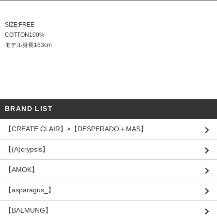
SIZE:FREE
COTTON100%
モデル身長163cm
BRAND LIST
【CREATE CLAIR】×【DESPERADO＋MAS】
【(A)crypsis】
【AMOK】
【asparagus_】
【BALMUNG】