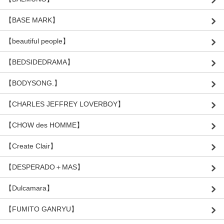
【BASE MARK】
【beautiful people】
【BEDSIDEDRAMA】
【BODYSONG.】
【CHARLES JEFFREY LOVERBOY】
【CHOW des HOMME】
【Create Clair】
【DESPERADO＋MAS】
【Dulcamara】
【FUMITO GANRYU】