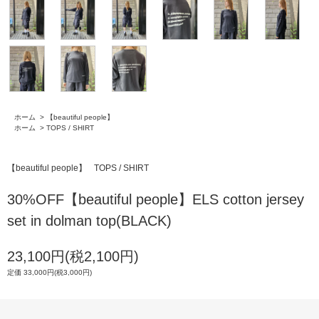
ホーム
>
【beautiful people】
ホーム
>
TOPS / SHIRT
【beautiful people】
TOPS / SHIRT
30%OFF【beautiful people】ELS cotton jersey
set in dolman top(BLACK)
23,100円(税2,100円)
定価 33,000円(税3,000円)