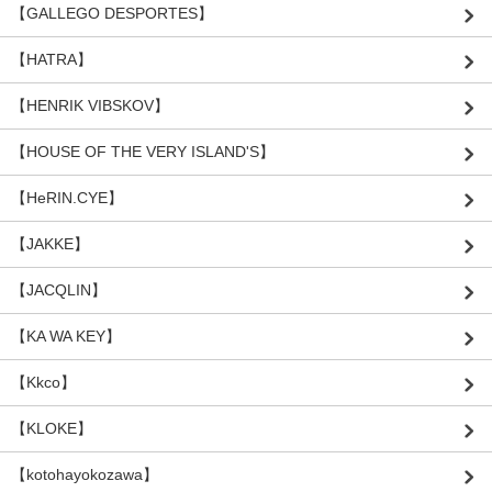
【GALLEGO DESPORTES】
【HATRA】
【HENRIK VIBSKOV】
【HOUSE OF THE VERY ISLAND'S】
【HeRIN.CYE】
【JAKKE】
【JACQLIN】
【KA WA KEY】
【Kkco】
【KLOKE】
【kotohayokozawa】