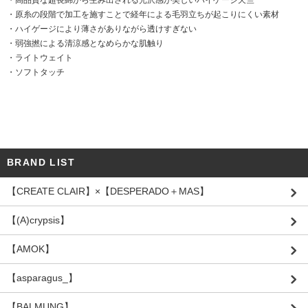
・高品質な超長綿から生み出される光沢感が美しいハイゲージ天竺
・原糸の段階で加工を施すことで経年による毛羽立ちが起こりにくい素材
・ハイゲージにより薄さがありながら透けすぎない
・弱強撚による清涼感となめらかな肌触り
・ライトウェイト
・ソフトタッチ
BRAND LIST
【CREATE CLAIR】×【DESPERADO＋MAS】
【(A)crypsis】
【AMOK】
【asparagus_】
【BALMUNG】