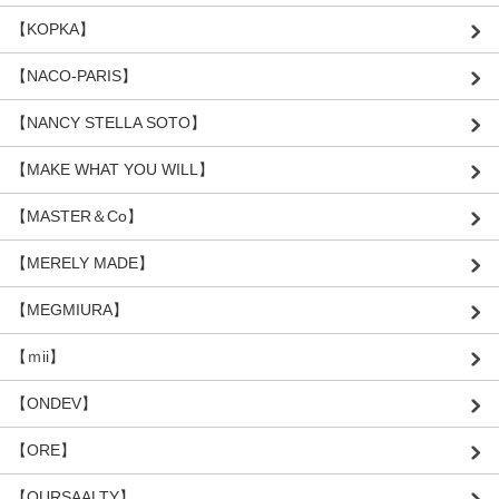
【KOPKA】
【NACO-PARIS】
【NANCY STELLA SOTO】
【MAKE WHAT YOU WILL】
【MASTER＆Co】
【MERELY MADE】
【MEGMIURA】
【ｍii】
【ONDEV】
【ORE】
【OURSAALTY】