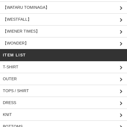
【WATARU TOMINAGA】
【WESTFALL】
【WIENER TIMES】
【WONDER】
ITEM LIST
T-SHIRT
OUTER
TOPS / SHIRT
DRESS
KNIT
BOTTOMS