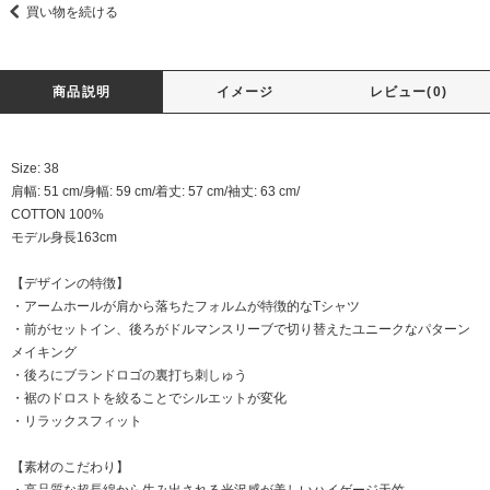
買い物を続ける
商品説明
イメージ
レビュー(0)
Size: 38
肩幅: 51 cm/身幅: 59 cm/着丈: 57 cm/袖丈: 63 cm/
COTTON 100%
モデル身長163cm
【デザインの特徴】
・アームホールが肩から落ちたフォルムが特徴的なTシャツ
・前がセットイン、後ろがドルマンスリーブで切り替えたユニークなパターン
メイキング
・後ろにブランドロゴの裏打ち刺しゅう
・裾のドロストを絞ることでシルエットが変化
・リラックスフィット
【素材のこだわり】