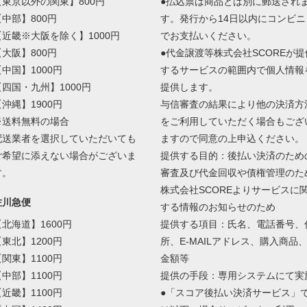
【東京以外の関東】800円
●払込票は商品とは別に郵送され
【中部】800円
す。発行から14日以内にコンビニ
【近畿※大阪を除く】1000円
でお支払いください。
【大阪】800円
●代金譲渡等株式会社SCOREが提
【中国】1000円
するサービスの範囲内で個人情報
【四国・九州】1000円
提供します。
【沖縄】1900円
与信審査の結果により他の決済方
※送料無料の場合
をご利用していただく場合もござ
配送業者を選択していただいても
ますので同意の上申込ください。
ご希望に添えない場合がございま
提供する目的：後払い決済のため
す。
審査及び代金回収や債権管理のた
株式会社SCOREよりサービスに
佐川急便
する情報のお知らせのため
【北海道】1600円
提供する項目：氏名、電話番号、
【東北】1200円
所、E-MAILアドレス、購入商品
【関東】1100円
金額等
【中部】1100円
提供の手段：専用システムにて実
【近畿】1100円
●「スコア後払い決済サービス」