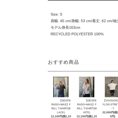
Size: S
肩幅: 45 cm/身幅: 53 cm/着丈: 62 cm/袖丈
モデル身長163cm
RECYCLED POLYESTER 100%
おすすめ商品
【DESPE
【DESPE
【VIVISIO
RADO+MAS】F
RADO+MAS】F
YLON STRE
RILL T-SHIRT(B
RILL T-SHIRT(W
- T
LACK)
HITE)
22,000円(税2
12,100円(税1,10
12,100円(税1,10
0円)