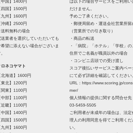
【中国】1400円
は以下の場合サービスをご利用い
【四国】1500円
だけません。
【九州】1600円
予めご了承ください。
【沖縄】2500円
・郵便局留め・運送会社営業所留
※送料無料の場合
（営業所での引き取り）
配送業者を選択していただいても
・商品の転送
ご希望に添えない場合がございま
・「病院」「ホテル」「学校」の
す。
住所でご名義が職員以外の場合
・コンビニ店頭での受け渡し
クロネコヤマト
スコア後払いサービスご案内ペー
【北海道】1600円
にて必ず詳細を確認してください
【東北】1200円
URL：https://www.scoring.jp/cons
【関東】1100円
mer/
【中部】1100円
個人情報の提供に関する問合せ先
【近畿】1100円
03-5459-5505
【中国】1400円
ご利用者が未成年の場合は、法定
【四国】1500円
理人の利用同意を得てご利用くだ
【九州】1600円
い。