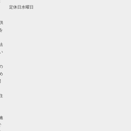
ま
定休日水曜日
供
を
法
い
の
め
関
住
、
施
で