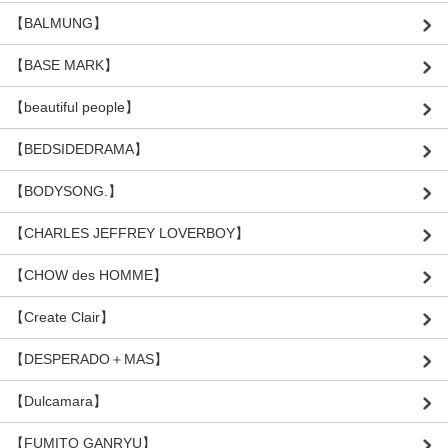
【BALMUNG】
【BASE MARK】
【beautiful people】
【BEDSIDEDRAMA】
【BODYSONG.】
【CHARLES JEFFREY LOVERBOY】
【CHOW des HOMME】
【Create Clair】
【DESPERADO＋MAS】
【Dulcamara】
【FUMITO GANRYU】