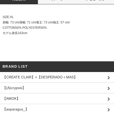
SIZE:XL
肩幅: 73 cm/身幅: 71 cm/着丈: 73 cm/袖丈: 57 cm/
COTTON50% POLYESTER50%
モデル身長163cm
BRAND LIST
【CREATE CLAIR】×【DESPERADO＋MAS】
【(A)crypsis】
【AMOK】
【asparagus_】