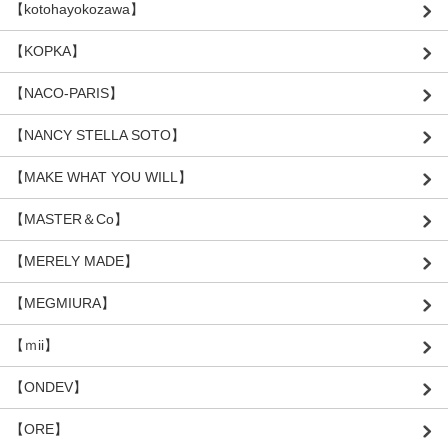
【kotohayokozawa】
【KOPKA】
【NACO-PARIS】
【NANCY STELLA SOTO】
【MAKE WHAT YOU WILL】
【MASTER＆Co】
【MERELY MADE】
【MEGMIURA】
【ｍii】
【ONDEV】
【ORE】